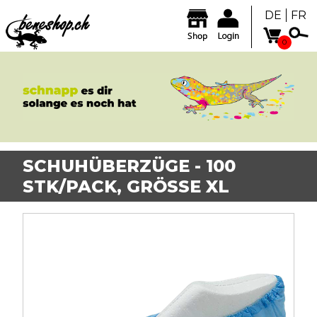
DE
FR
0
SCHUHÜBERZÜGE - 100
STK/PACK, GRÖSSE XL