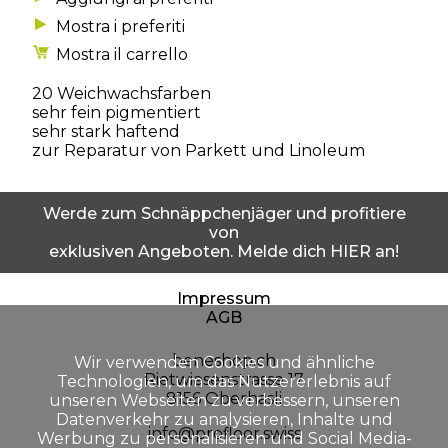
Mostra i preferiti
Mostra il carrello
20 Weichwachsfarben
sehr fein pigmentiert
sehr stark haftend
zur Reparatur von Parkett und Linoleum
Werde zum Schnäppchenjäger und profitiere
von
exklusiven Angeboten. Melde dich HIER an!
Impressum
AGB
beneshop.ch
Wir verwenden Cookies und ähnliche
Rietwiesenstrasse 17
Technologien, um das Nutzererlebnis auf
8156 Oberhasli
unseren Webseiten zu verbessern, unseren
Datenverkehr zu analysieren, Inhalte und
info@profloor.swiss
Werbung zu personalisieren und Social Media-