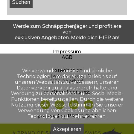
Werde zum Schnäppchenjäger und profitiere
von
exklusiven Angeboten. Melde dich HIER an!
Impressum
AGB
beneshop.ch
Wir verwenden Cookies und ähnliche
Rietwiesenstrasse 17
Technologien, um das Nutzererlebnis auf
8156 Oberhasli
unseren Webseiten zu verbessern, unseren
Datenverkehr zu analysieren, Inhalte und
info@profloor.swiss
Werbung zu personalisieren und Social Media-
Funktionen bereitzustellen. Durch die weitere
Nutzung dieser Webseite stimmen Sie unserer
Verwendung von Cookies und ähnlichen
powered by PROFLOOR
Technologien zu.
Mehr erfahren.