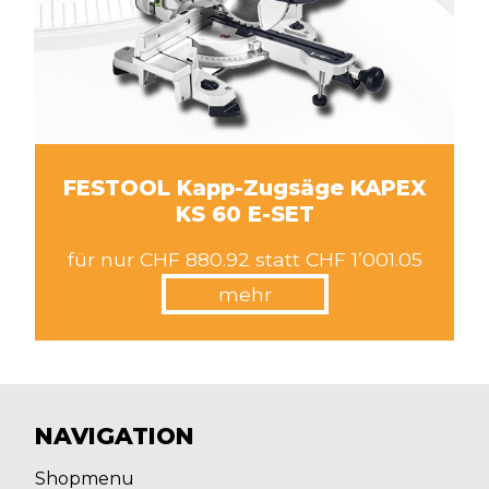
FESTOOL Kapp-Zugsäge KAPEX
KS 60 E-SET
für nur CHF 880.92 statt CHF 1’001.05
mehr
NAVIGATION
Shopmenu