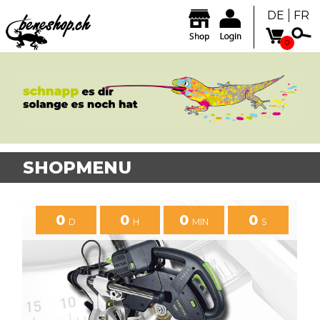
DE
FR
0
SHOPMENU
0
0
0
0
D
H
MIN
S